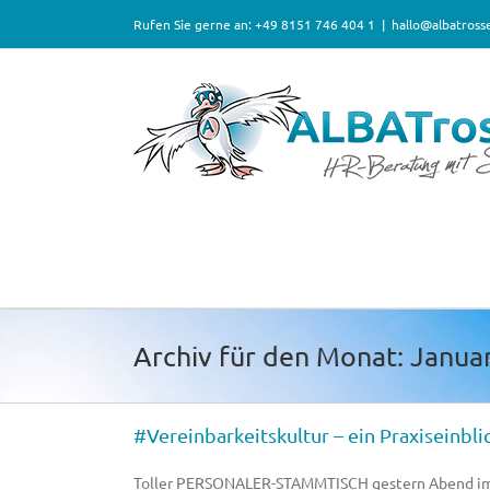
Zum
Rufen Sie gerne an: +49 8151 746 404 1
|
hallo@albatross
Inhalt
springen
Archiv für den Monat:
Janua
#Vereinbarkeitskultur – ein Praxiseinbli
Toller PERSONALER-STAMMTISCH gestern Abend im 