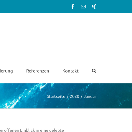
Facebook
E-
Xing
Mail
zierung
Referenzen
Kontakt
Startseite
/
2020
/
Januar
ffenen Einblick in eine gelebte