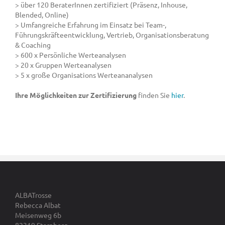
> über 120 BeraterInnen zertifiziert (Präsenz, Inhouse,
Blended, Online)
> Umfangreiche Erfahrung im Einsatz bei Team-,
Führungskräfteentwicklung, Vertrieb, Organisationsberatung
& Coaching
> 600 x Persönliche Werteanalysen
> 20 x Gruppen Werteanalysen
> 5 x große Organisations Werteananalysen
Ihre Möglichkeiten zur Zertifizierung
finden Sie
hier
.
ALBATrosse
Rebecca Albat
Meisenweg 6b
82319 Starnberg